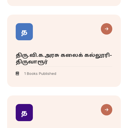
த
திரு.வி.க.அரசு கலைக் கல்லூரி-
திருவாரூர்
1 Books Published
த