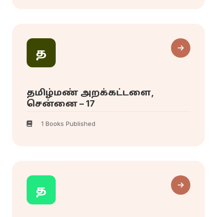
த
தமிழ்மண் அறக்கட்டளை,
சென்னை – 17
1 Books Published
த