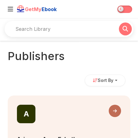
GetMy
Ebook
Publishers
Sort By
A