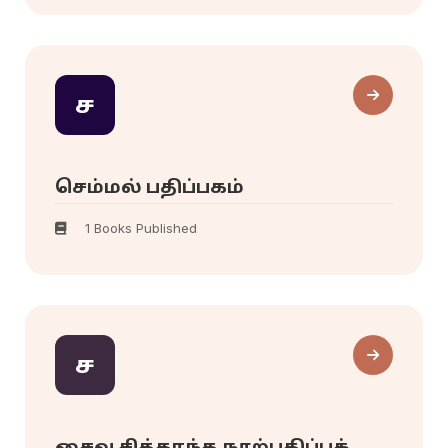
ச
செம்மல் பதிப்பகம்
1 Books Published
ச
சைவ சித்தாந்த நூற்பதிப்புக்