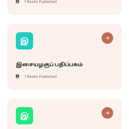
1 Books Published
இ
இசையழகுப் பதிப்பகம்
1 Books Published
இ