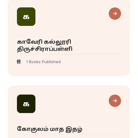
க
காவேரி கல்லூரி
திருச்சிராப்பள்ளி
1 Books Published
க
கோகுலம் மாத இதழ்