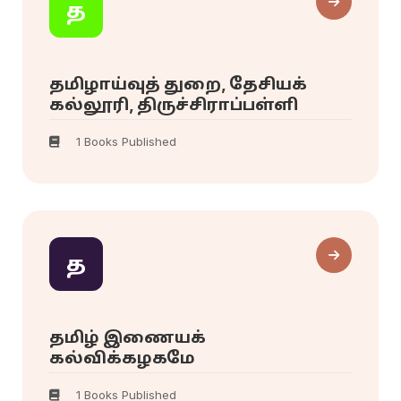
த
தமிழாய்வுத் துறை, தேசியக்
கல்லூரி, திருச்சிராப்பள்ளி
1 Books Published
த
தமிழ் இணையக்
கல்விக்கழகமே
1 Books Published