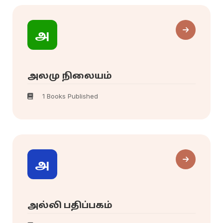
அ
அலமு நிலையம்
1 Books Published
அ
அல்லி பதிப்பகம்