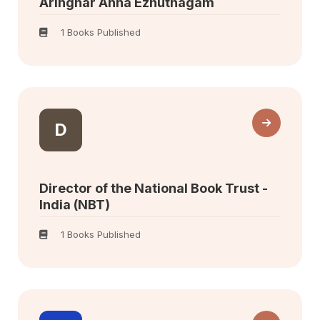
Aringnar Anna Ezhuthagam
1 Books Published
D
Director of the National Book Trust -
India (NBT)
1 Books Published