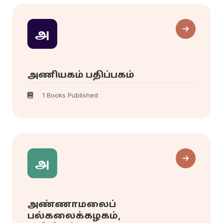
அ
அணியகம் பதிப்பகம்
1 Books Published
அ
அண்ணாமலைப்
பல்கலைக்கழகம்,