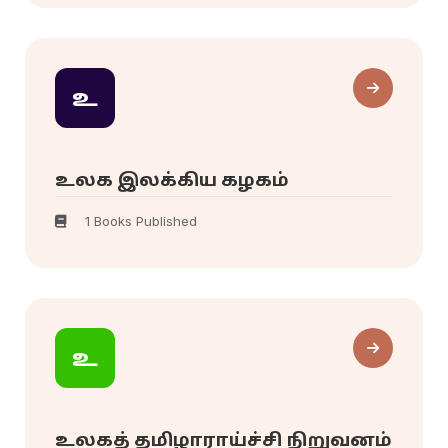
உ
உலக இலக்கிய கழகம்
1 Books Published
உ
உலகத் தமிழாராய்ச்சி நிறுவனம்