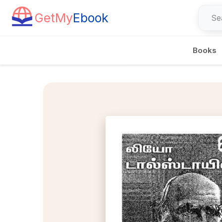
GetMy
Ebook
Books