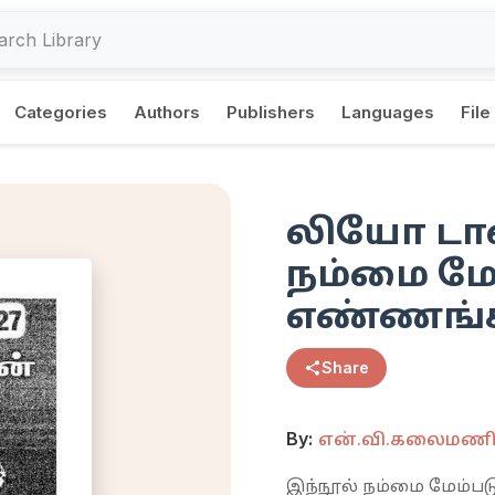
Categories
Authors
Publishers
Languages
File
லியோ டால
நம்மை மேம
எண்ணங்
Share
By:
என்.வி.கலைமண
இந்நூல் நம்மை மேம்பட